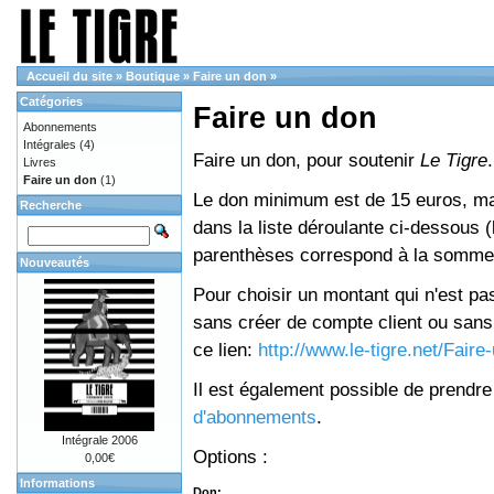
Accueil du site
»
Boutique
»
Faire un don
»
Catégories
Faire un don
Abonnements
Intégrales
(4)
Faire un don, pour soutenir
Le Tigre
.
Livres
Faire un don
(1)
Le don minimum est de 15 euros, mai
Recherche
dans la liste déroulante ci-dessous (le
parenthèses correspond à la somme 
Nouveautés
Pour choisir un montant qui n'est pas
sans créer de compte client ou sans 
ce lien:
http://www.le-tigre.net/Fair
Il est également possible de prendr
d'abonnements
.
Intégrale 2006
Options :
0,00€
Informations
Don: