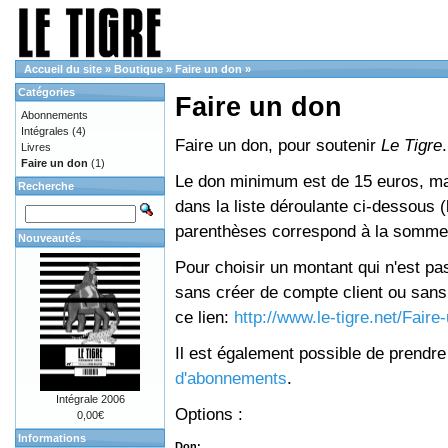
Accueil du site
»
Boutique
»
Faire un don
»
Catégories
Faire un don
Abonnements
Intégrales
(4)
Faire un don, pour soutenir
Le Tigre
.
Livres
Faire un don
(1)
Le don minimum est de 15 euros, mai
Recherche
dans la liste déroulante ci-dessous (le
parenthèses correspond à la somme 
Nouveautés
Pour choisir un montant qui n'est pas
sans créer de compte client ou sans 
ce lien:
http://www.le-tigre.net/Fair
Il est également possible de prendr
d'abonnements
.
Intégrale 2006
Options :
0,00€
Informations
Don: