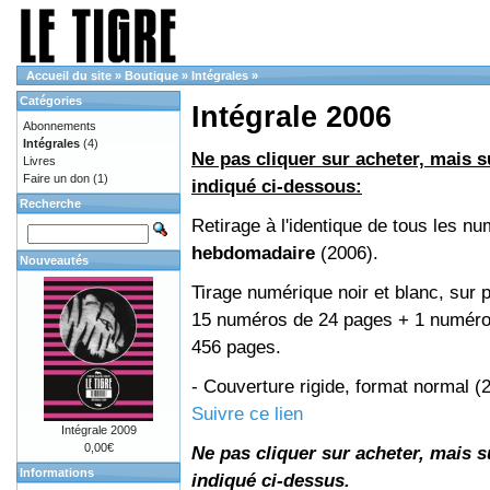
Accueil du site
»
Boutique
»
Intégrales
»
Catégories
Intégrale 2006
Abonnements
Intégrales
(4)
Ne pas cliquer sur acheter, mais su
Livres
Faire un don
(1)
indiqué ci-dessous:
Recherche
Retirage à l'identique de tous les n
hebdomadaire
(2006).
Nouveautés
Tirage numérique noir et blanc, sur p
15 numéros de 24 pages + 1 numéro 
456 pages.
- Couverture rigide, format normal 
Suivre ce lien
Intégrale 2009
0,00€
Ne pas cliquer sur acheter, mais su
Informations
indiqué ci-dessus.