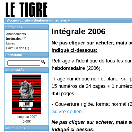
Accueil du site
»
Boutique
»
Intégrales
»
Catégories
Intégrale 2006
Abonnements
Intégrales
(4)
Ne pas cliquer sur acheter, mais su
Livres
Faire un don
(1)
indiqué ci-dessous:
Recherche
Retirage à l'identique de tous les n
hebdomadaire
(2006).
Nouveautés
Tirage numérique noir et blanc, sur p
15 numéros de 24 pages + 1 numéro 
456 pages.
- Couverture rigide, format normal 
Suivre ce lien
Intégrale 2007
Ne pas cliquer sur acheter, mais su
0,00€
Informations
indiqué ci-dessus.