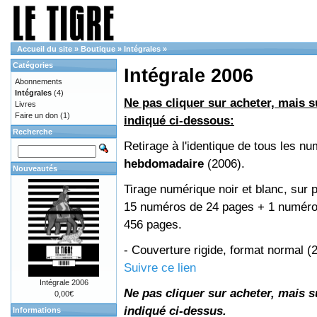
Accueil du site
»
Boutique
»
Intégrales
»
Catégories
Intégrale 2006
Abonnements
Intégrales
(4)
Ne pas cliquer sur acheter, mais su
Livres
Faire un don
(1)
indiqué ci-dessous:
Recherche
Retirage à l'identique de tous les n
hebdomadaire
(2006).
Nouveautés
Tirage numérique noir et blanc, sur p
15 numéros de 24 pages + 1 numéro 
456 pages.
- Couverture rigide, format normal 
Suivre ce lien
Intégrale 2006
Ne pas cliquer sur acheter, mais su
0,00€
indiqué ci-dessus.
Informations