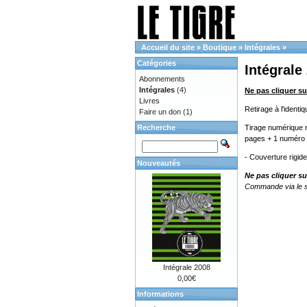
Accueil du site
»
Boutique
»
Intégrales
»
Catégories
Intégrale
Abonnements
Intégrales
(4)
Ne pas cliquer su
Livres
Retirage à l'ident
Faire un don
(1)
Recherche
Tirage numérique n
pages + 1 numéro 
- Couverture rigid
Nouveautés
Ne pas cliquer su
Commande via le s
Intégrale 2008
0,00€
Informations