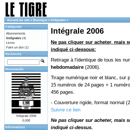
Accueil du site
»
Boutique
»
Intégrales
»
Catégories
Intégrale 2006
Abonnements
Intégrales
(4)
Ne pas cliquer sur acheter, mais su
Livres
Faire un don
(1)
indiqué ci-dessous:
Recherche
Retirage à l'identique de tous les n
hebdomadaire
(2006).
Nouveautés
Tirage numérique noir et blanc, sur p
15 numéros de 24 pages + 1 numéro 
456 pages.
- Couverture rigide, format normal 
Suivre ce lien
Intégrale 2006
Ne pas cliquer sur acheter, mais su
0,00€
indiqué ci-dessus.
Informations