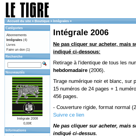
Accueil du site
»
Boutique
»
Intégrales
»
Catégories
Intégrale 2006
Abonnements
Intégrales
(4)
Ne pas cliquer sur acheter, mais su
Livres
Faire un don
(1)
indiqué ci-dessous:
Recherche
Retirage à l'identique de tous les n
hebdomadaire
(2006).
Nouveautés
Tirage numérique noir et blanc, sur p
15 numéros de 24 pages + 1 numéro 
456 pages.
- Couverture rigide, format normal 
Suivre ce lien
Intégrale 2008
0,00€
Ne pas cliquer sur acheter, mais su
Informations
indiqué ci-dessus.