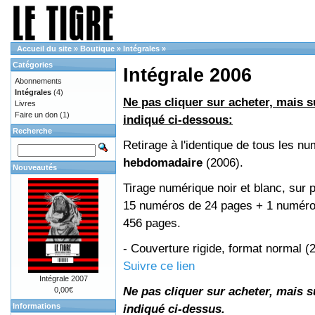
Accueil du site
»
Boutique
»
Intégrales
»
Catégories
Intégrale 2006
Abonnements
Intégrales
(4)
Ne pas cliquer sur acheter, mais su
Livres
Faire un don
(1)
indiqué ci-dessous:
Recherche
Retirage à l'identique de tous les n
hebdomadaire
(2006).
Nouveautés
Tirage numérique noir et blanc, sur p
15 numéros de 24 pages + 1 numéro 
456 pages.
- Couverture rigide, format normal 
Suivre ce lien
Intégrale 2007
Ne pas cliquer sur acheter, mais su
0,00€
Informations
indiqué ci-dessus.