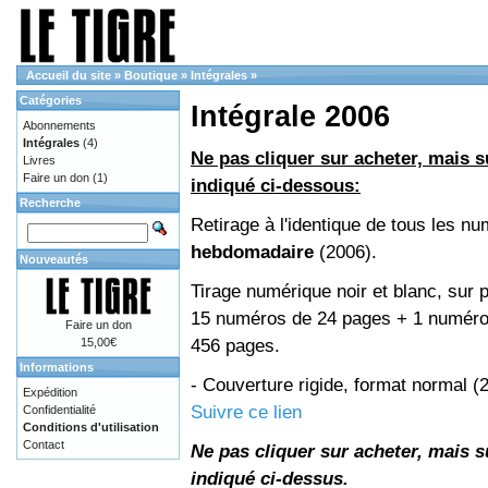
Accueil du site
»
Boutique
»
Intégrales
»
Catégories
Intégrale 2006
Abonnements
Intégrales
(4)
Ne pas cliquer sur acheter, mais su
Livres
Faire un don
(1)
indiqué ci-dessous:
Recherche
Retirage à l'identique de tous les n
hebdomadaire
(2006).
Nouveautés
Tirage numérique noir et blanc, sur p
15 numéros de 24 pages + 1 numéro 
Faire un don
456 pages.
15,00€
Informations
- Couverture rigide, format normal 
Expédition
Suivre ce lien
Confidentialité
Conditions d'utilisation
Contact
Ne pas cliquer sur acheter, mais su
indiqué ci-dessus.