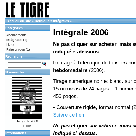
Accueil du site
»
Boutique
»
Intégrales
»
Catégories
Intégrale 2006
Abonnements
Intégrales
(4)
Ne pas cliquer sur acheter, mais su
Livres
Faire un don
(1)
indiqué ci-dessous:
Recherche
Retirage à l'identique de tous les n
hebdomadaire
(2006).
Nouveautés
Tirage numérique noir et blanc, sur p
15 numéros de 24 pages + 1 numéro 
456 pages.
- Couverture rigide, format normal 
Suivre ce lien
Intégrale 2006
Ne pas cliquer sur acheter, mais su
0,00€
indiqué ci-dessus.
Informations