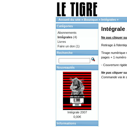
Accueil du site
»
Boutique
»
Intégrales
»
Catégories
Intégrale
Abonnements
Intégrales
(4)
Ne pas cliquer su
Livres
Retirage à l'ident
Faire un don
(1)
Recherche
Tirage numérique n
pages + 1 numéro 
- Couverture rigid
Nouveautés
Ne pas cliquer su
Commande via le s
Intégrale 2007
0,00€
Informations