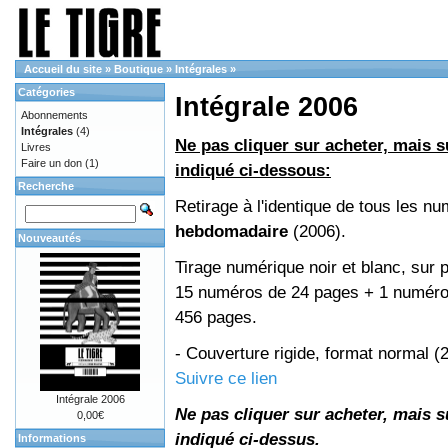
Accueil du site
»
Boutique
»
Intégrales
»
Catégories
Intégrale 2006
Abonnements
Intégrales
(4)
Ne pas cliquer sur acheter, mais su
Livres
Faire un don
(1)
indiqué ci-dessous:
Recherche
Retirage à l'identique de tous les n
hebdomadaire
(2006).
Nouveautés
Tirage numérique noir et blanc, sur p
15 numéros de 24 pages + 1 numéro 
456 pages.
- Couverture rigide, format normal 
Suivre ce lien
Intégrale 2006
Ne pas cliquer sur acheter, mais su
0,00€
indiqué ci-dessus.
Informations