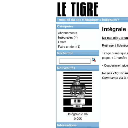
Accueil du site
»
Boutique
»
Intégrales
»
Catégories
Intégrale
Abonnements
Intégrales
(4)
Ne pas cliquer su
Livres
Retirage à l'ident
Faire un don
(1)
Recherche
Tirage numérique n
pages + 1 numéro 
- Couverture rigid
Nouveautés
Ne pas cliquer su
Commande via le s
Intégrale 2006
0,00€
Informations