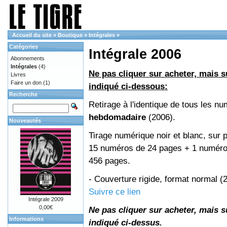
Accueil du site
»
Boutique
»
Intégrales
»
Catégories
Intégrale 2006
Abonnements
Intégrales
(4)
Ne pas cliquer sur acheter, mais su
Livres
Faire un don
(1)
indiqué ci-dessous:
Recherche
Retirage à l'identique de tous les n
hebdomadaire
(2006).
Nouveautés
Tirage numérique noir et blanc, sur p
15 numéros de 24 pages + 1 numéro 
456 pages.
- Couverture rigide, format normal 
Suivre ce lien
Intégrale 2009
0,00€
Ne pas cliquer sur acheter, mais su
Informations
indiqué ci-dessus.