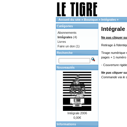
Accueil du site
»
Boutique
»
Intégrales
»
Catégories
Intégrale
Abonnements
Intégrales
(4)
Ne pas cliquer su
Livres
Retirage à l'ident
Faire un don
(1)
Recherche
Tirage numérique n
pages + 1 numéro 
- Couverture rigid
Nouveautés
Ne pas cliquer su
Commande via le s
Intégrale 2006
0,00€
Informations