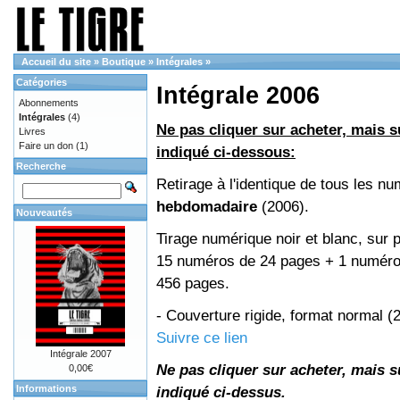
Accueil du site
»
Boutique
»
Intégrales
»
Catégories
Intégrale 2006
Abonnements
Intégrales
(4)
Ne pas cliquer sur acheter, mais su
Livres
Faire un don
(1)
indiqué ci-dessous:
Recherche
Retirage à l'identique de tous les n
hebdomadaire
(2006).
Nouveautés
Tirage numérique noir et blanc, sur p
15 numéros de 24 pages + 1 numéro 
456 pages.
- Couverture rigide, format normal 
Suivre ce lien
Intégrale 2007
Ne pas cliquer sur acheter, mais su
0,00€
Informations
indiqué ci-dessus.