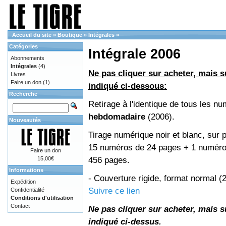
Accueil du site
»
Boutique
»
Intégrales
»
Catégories
Intégrale 2006
Abonnements
Intégrales
(4)
Ne pas cliquer sur acheter, mais su
Livres
Faire un don
(1)
indiqué ci-dessous:
Recherche
Retirage à l'identique de tous les n
hebdomadaire
(2006).
Nouveautés
Tirage numérique noir et blanc, sur p
15 numéros de 24 pages + 1 numéro 
Faire un don
456 pages.
15,00€
Informations
- Couverture rigide, format normal 
Expédition
Suivre ce lien
Confidentialité
Conditions d'utilisation
Contact
Ne pas cliquer sur acheter, mais su
indiqué ci-dessus.