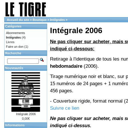
Accueil du site
»
Boutique
»
Intégrales
»
Catégories
Intégrale 2006
Abonnements
Intégrales
(4)
Ne pas cliquer sur acheter, mais su
Livres
Faire un don
(1)
indiqué ci-dessous:
Recherche
Retirage à l'identique de tous les n
hebdomadaire
(2006).
Nouveautés
Tirage numérique noir et blanc, sur p
15 numéros de 24 pages + 1 numéro 
456 pages.
- Couverture rigide, format normal 
Suivre ce lien
Intégrale 2006
Ne pas cliquer sur acheter, mais su
0,00€
indiqué ci-dessus.
Informations