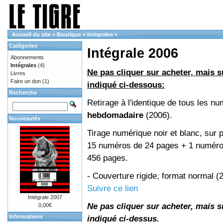
Accueil du site
»
Boutique
»
Intégrales
»
Catégories
Intégrale 2006
Abonnements
Intégrales
(4)
Ne pas cliquer sur acheter, mais su
Livres
Faire un don
(1)
indiqué ci-dessous:
Recherche
Retirage à l'identique de tous les n
hebdomadaire
(2006).
Nouveautés
Tirage numérique noir et blanc, sur p
15 numéros de 24 pages + 1 numéro 
456 pages.
- Couverture rigide, format normal 
Suivre ce lien
Intégrale 2007
Ne pas cliquer sur acheter, mais su
0,00€
Informations
indiqué ci-dessus.