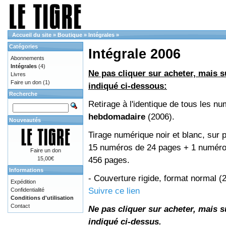
Accueil du site
»
Boutique
»
Intégrales
»
Catégories
Intégrale 2006
Abonnements
Intégrales
(4)
Ne pas cliquer sur acheter, mais su
Livres
Faire un don
(1)
indiqué ci-dessous:
Recherche
Retirage à l'identique de tous les n
hebdomadaire
(2006).
Nouveautés
Tirage numérique noir et blanc, sur p
15 numéros de 24 pages + 1 numéro 
Faire un don
456 pages.
15,00€
Informations
- Couverture rigide, format normal 
Expédition
Suivre ce lien
Confidentialité
Conditions d'utilisation
Contact
Ne pas cliquer sur acheter, mais su
indiqué ci-dessus.