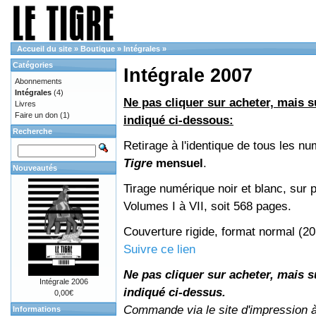
Accueil du site
»
Boutique
»
Intégrales
»
Catégories
Intégrale 2007
Abonnements
Intégrales
(4)
Ne pas cliquer sur acheter, mais su
Livres
Faire un don
(1)
indiqué ci-dessous:
Recherche
Retirage à l'identique de tous les n
Tigre
mensuel
.
Nouveautés
Tirage numérique noir et blanc, sur p
Volumes I à VII, soit 568 pages.
Couverture rigide, format normal (2
Suivre ce lien
Ne pas cliquer sur acheter, mais su
Intégrale 2006
indiqué ci-dessus.
0,00€
Commande via le site d'impression 
Informations