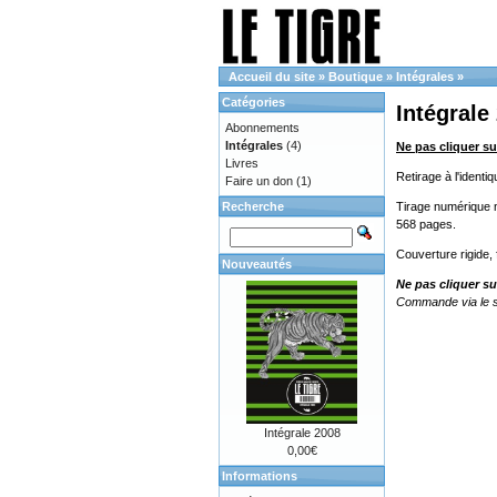
Accueil du site
»
Boutique
»
Intégrales
»
Catégories
Intégrale
Abonnements
Intégrales
(4)
Ne pas cliquer su
Livres
Retirage à l'ident
Faire un don
(1)
Recherche
Tirage numérique no
568 pages.
Couverture rigide,
Nouveautés
Ne pas cliquer su
Commande via le s
Intégrale 2008
0,00€
Informations