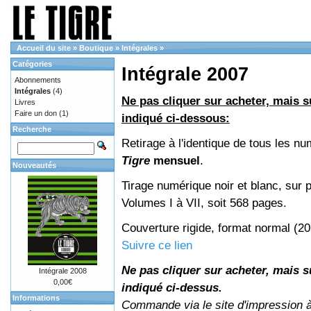
Accueil du site
»
Boutique
»
Intégrales
»
Catégories
Intégrale 2007
Abonnements
Intégrales
(4)
Ne pas cliquer sur acheter, mais su
Livres
Faire un don
(1)
indiqué ci-dessous:
Recherche
Retirage à l'identique de tous les n
Tigre
mensuel
.
Nouveautés
Tirage numérique noir et blanc, sur p
Volumes I à VII, soit 568 pages.
Couverture rigide, format normal (2
Suivre ce lien
Ne pas cliquer sur acheter, mais su
Intégrale 2008
0,00€
indiqué ci-dessus.
Informations
Commande via le site d'impression 