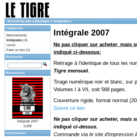
Accueil du site
»
Boutique
»
Intégrales
»
Catégories
Intégrale 2007
Abonnements
Intégrales
(4)
Ne pas cliquer sur acheter, mais su
Livres
Faire un don
(1)
indiqué ci-dessous:
Recherche
Retirage à l'identique de tous les n
Tigre
mensuel
.
Nouveautés
Tirage numérique noir et blanc, sur p
Volumes I à VII, soit 568 pages.
Couverture rigide, format normal (2
Suivre ce lien
Ne pas cliquer sur acheter, mais su
Intégrale 2007
indiqué ci-dessus.
0,00€
Informations
Commande via le site d'impression 