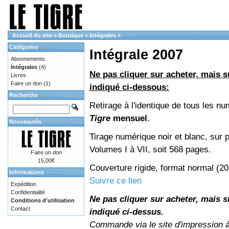
Accueil du site
»
Boutique
»
Intégrales
»
Catégories
Intégrale 2007
Abonnements
Intégrales
(4)
Ne pas cliquer sur acheter, mais su
Livres
Faire un don
(1)
indiqué ci-dessous:
Recherche
Retirage à l'identique de tous les n
Tigre
mensuel
.
Nouveautés
Tirage numérique noir et blanc, sur p
Volumes I à VII, soit 568 pages.
Faire un don
15,00€
Couverture rigide, format normal (2
Informations
Suivre ce lien
Expédition
Confidentialité
Ne pas cliquer sur acheter, mais su
Conditions d'utilisation
Contact
indiqué ci-dessus.
Commande via le site d'impression 