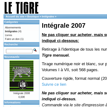
Accueil du site
»
Boutique
»
Intégrales
»
Catégories
Intégrale 2007
Abonnements
Intégrales
(4)
Ne pas cliquer sur acheter, mais su
Livres
Faire un don
(1)
indiqué ci-dessous:
Recherche
Retirage à l'identique de tous les n
Tigre
mensuel
.
Nouveautés
Tirage numérique noir et blanc, sur p
Volumes I à VII, soit 568 pages.
Couverture rigide, format normal (2
Suivre ce lien
Ne pas cliquer sur acheter, mais su
Intégrale 2008
0,00€
indiqué ci-dessus.
Informations
Commande via le site d'impression 