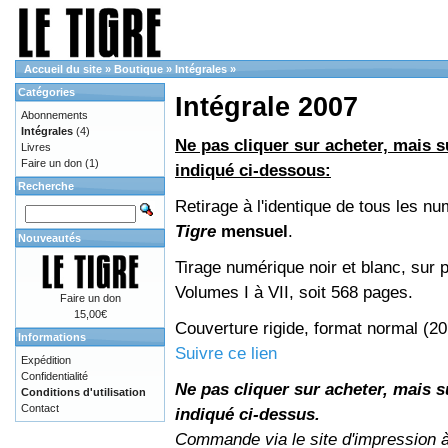
Accueil du site
»
Boutique
»
Intégrales
»
Catégories
Intégrale 2007
Abonnements
Intégrales
(4)
Ne pas cliquer sur acheter, mais su
Livres
Faire un don
(1)
indiqué ci-dessous:
Recherche
Retirage à l'identique de tous les n
Tigre
mensuel
.
Nouveautés
Tirage numérique noir et blanc, sur p
Volumes I à VII, soit 568 pages.
Faire un don
15,00€
Couverture rigide, format normal (2
Informations
Suivre ce lien
Expédition
Confidentialité
Ne pas cliquer sur acheter, mais su
Conditions d'utilisation
Contact
indiqué ci-dessus.
Commande via le site d'impression 