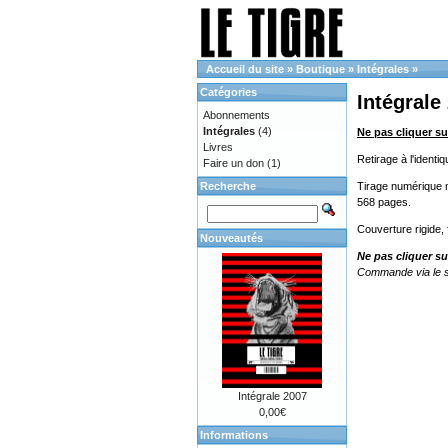
Accueil du site
»
Boutique
»
Intégrales
»
Catégories
Intégrale
Abonnements
Intégrales
(4)
Ne pas cliquer su
Livres
Retirage à l'ident
Faire un don
(1)
Recherche
Tirage numérique no
568 pages.
Couverture rigide,
Nouveautés
Ne pas cliquer su
Commande via le s
Intégrale 2007
0,00€
Informations