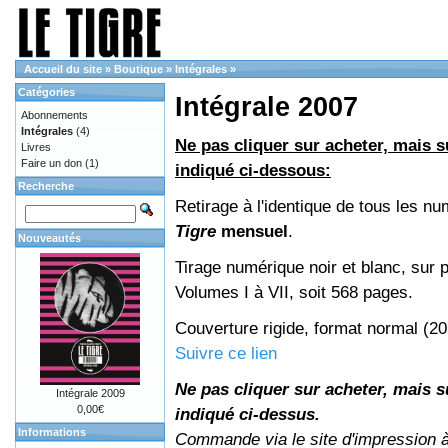
Accueil du site
»
Boutique
»
Intégrales
»
Catégories
Intégrale 2007
Abonnements
Intégrales
(4)
Ne pas cliquer sur acheter, mais su
Livres
Faire un don
(1)
indiqué ci-dessous:
Recherche
Retirage à l'identique de tous les n
Tigre
mensuel
.
Nouveautés
Tirage numérique noir et blanc, sur p
Volumes I à VII, soit 568 pages.
Couverture rigide, format normal (2
Suivre ce lien
Ne pas cliquer sur acheter, mais su
Intégrale 2009
0,00€
indiqué ci-dessus.
Informations
Commande via le site d'impression 