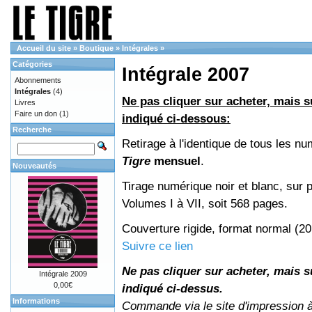
Accueil du site
»
Boutique
»
Intégrales
»
Catégories
Intégrale 2007
Abonnements
Intégrales
(4)
Ne pas cliquer sur acheter, mais su
Livres
Faire un don
(1)
indiqué ci-dessous:
Recherche
Retirage à l'identique de tous les n
Tigre
mensuel
.
Nouveautés
Tirage numérique noir et blanc, sur p
Volumes I à VII, soit 568 pages.
Couverture rigide, format normal (2
Suivre ce lien
Ne pas cliquer sur acheter, mais su
Intégrale 2009
0,00€
indiqué ci-dessus.
Informations
Commande via le site d'impression 