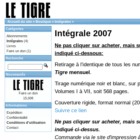
Accueil du site
»
Boutique
»
Intégrales
»
Catégories
Intégrale 2007
Abonnements
Intégrales
(4)
Ne pas cliquer sur acheter, mais su
Livres
Faire un don
(1)
indiqué ci-dessous:
Recherche
Retirage à l'identique de tous les n
Tigre
mensuel
.
Nouveautés
Tirage numérique noir et blanc, sur p
Volumes I à VII, soit 568 pages.
Faire un don
15,00€
Couverture rigide, format normal (2
Informations
Suivre ce lien
Expédition
Confidentialité
Ne pas cliquer sur acheter, mais su
Conditions d'utilisation
Contact
indiqué ci-dessus.
Commande via le site d'impression 