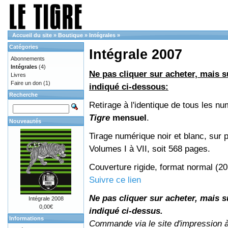
Accueil du site
»
Boutique
»
Intégrales
»
Catégories
Intégrale 2007
Abonnements
Intégrales
(4)
Ne pas cliquer sur acheter, mais su
Livres
Faire un don
(1)
indiqué ci-dessous:
Recherche
Retirage à l'identique de tous les n
Tigre
mensuel
.
Nouveautés
Tirage numérique noir et blanc, sur p
Volumes I à VII, soit 568 pages.
Couverture rigide, format normal (2
Suivre ce lien
Ne pas cliquer sur acheter, mais su
Intégrale 2008
0,00€
indiqué ci-dessus.
Informations
Commande via le site d'impression 