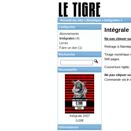
Accueil du site
»
Boutique
»
Intégrales
»
Catégories
Intégrale
Abonnements
Intégrales
(4)
Ne pas cliquer su
Livres
Retirage à l'ident
Faire un don
(1)
Recherche
Tirage numérique no
568 pages.
Couverture rigide,
Nouveautés
Ne pas cliquer su
Commande via le s
Intégrale 2007
0,00€
Informations