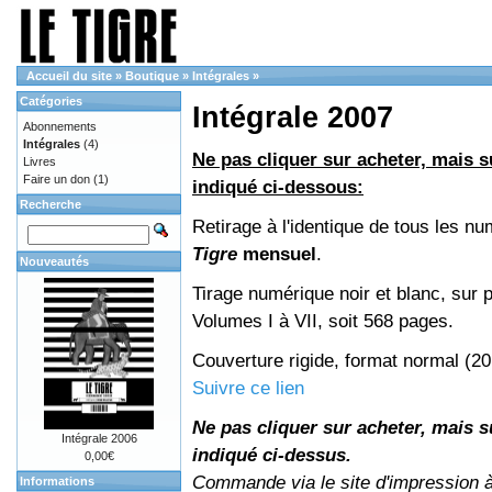
Accueil du site
»
Boutique
»
Intégrales
»
Catégories
Intégrale 2007
Abonnements
Intégrales
(4)
Ne pas cliquer sur acheter, mais su
Livres
Faire un don
(1)
indiqué ci-dessous:
Recherche
Retirage à l'identique de tous les n
Tigre
mensuel
.
Nouveautés
Tirage numérique noir et blanc, sur p
Volumes I à VII, soit 568 pages.
Couverture rigide, format normal (2
Suivre ce lien
Ne pas cliquer sur acheter, mais su
Intégrale 2006
indiqué ci-dessus.
0,00€
Commande via le site d'impression 
Informations