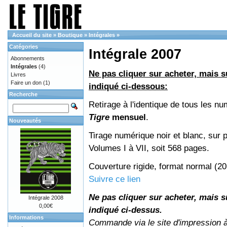
Accueil du site
»
Boutique
»
Intégrales
»
Catégories
Intégrale 2007
Abonnements
Intégrales
(4)
Ne pas cliquer sur acheter, mais su
Livres
Faire un don
(1)
indiqué ci-dessous:
Recherche
Retirage à l'identique de tous les n
Tigre
mensuel
.
Nouveautés
Tirage numérique noir et blanc, sur p
Volumes I à VII, soit 568 pages.
Couverture rigide, format normal (2
Suivre ce lien
Ne pas cliquer sur acheter, mais su
Intégrale 2008
0,00€
indiqué ci-dessus.
Informations
Commande via le site d'impression 