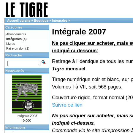
Accueil du site
»
Boutique
»
Intégrales
»
Catégories
Intégrale 2007
Abonnements
Intégrales
(4)
Ne pas cliquer sur acheter, mais su
Livres
Faire un don
(1)
indiqué ci-dessous:
Recherche
Retirage à l'identique de tous les n
Tigre
mensuel
.
Nouveautés
Tirage numérique noir et blanc, sur p
Volumes I à VII, soit 568 pages.
Couverture rigide, format normal (2
Suivre ce lien
Ne pas cliquer sur acheter, mais su
Intégrale 2008
0,00€
indiqué ci-dessus.
Informations
Commande via le site d'impression 