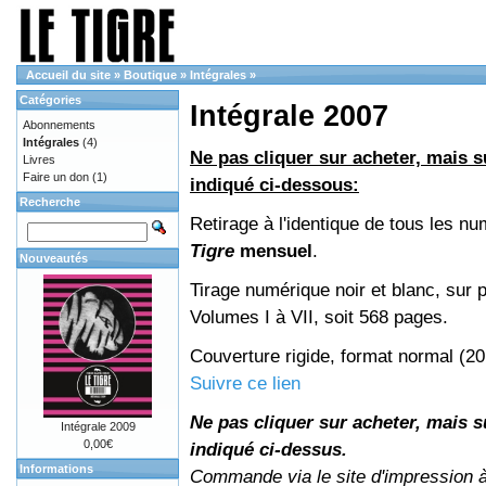
Accueil du site
»
Boutique
»
Intégrales
»
Catégories
Intégrale 2007
Abonnements
Intégrales
(4)
Ne pas cliquer sur acheter, mais su
Livres
Faire un don
(1)
indiqué ci-dessous:
Recherche
Retirage à l'identique de tous les n
Tigre
mensuel
.
Nouveautés
Tirage numérique noir et blanc, sur p
Volumes I à VII, soit 568 pages.
Couverture rigide, format normal (2
Suivre ce lien
Ne pas cliquer sur acheter, mais su
Intégrale 2009
0,00€
indiqué ci-dessus.
Informations
Commande via le site d'impression 