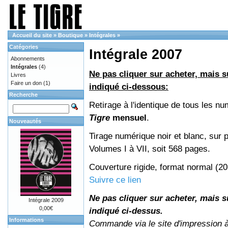
Accueil du site
»
Boutique
»
Intégrales
»
Catégories
Intégrale 2007
Abonnements
Intégrales
(4)
Ne pas cliquer sur acheter, mais su
Livres
Faire un don
(1)
indiqué ci-dessous:
Recherche
Retirage à l'identique de tous les n
Tigre
mensuel
.
Nouveautés
Tirage numérique noir et blanc, sur p
Volumes I à VII, soit 568 pages.
Couverture rigide, format normal (2
Suivre ce lien
Ne pas cliquer sur acheter, mais su
Intégrale 2009
0,00€
indiqué ci-dessus.
Informations
Commande via le site d'impression 