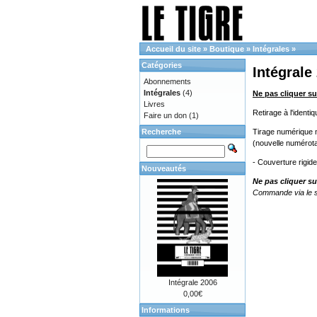
Accueil du site
»
Boutique
»
Intégrales
»
Catégories
Intégrale
Abonnements
Intégrales
(4)
Ne pas cliquer su
Livres
Retirage à l'ident
Faire un don
(1)
Recherche
Tirage numérique no
(nouvelle numérota
- Couverture rigid
Nouveautés
Ne pas cliquer su
Commande via le s
Intégrale 2006
0,00€
Informations