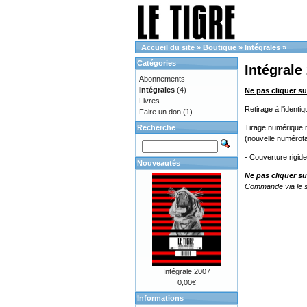
Accueil du site
»
Boutique
»
Intégrales
»
Catégories
Intégrale
Abonnements
Intégrales
(4)
Ne pas cliquer su
Livres
Retirage à l'ident
Faire un don
(1)
Recherche
Tirage numérique no
(nouvelle numérota
- Couverture rigid
Nouveautés
Ne pas cliquer su
Commande via le s
Intégrale 2007
0,00€
Informations