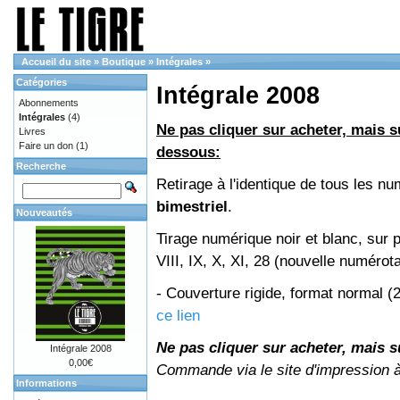
Accueil du site
»
Boutique
»
Intégrales
»
Catégories
Intégrale 2008
Abonnements
Intégrales
(4)
Ne pas cliquer sur acheter, mais su
Livres
Faire un don
(1)
dessous:
Recherche
Retirage à l'identique de tous les 
bimestriel
.
Nouveautés
Tirage numérique noir et blanc, sur 
VIII, IX, X, XI, 28 (nouvelle numérot
- Couverture rigide, format normal 
ce lien
Ne pas cliquer sur acheter, mais su
Intégrale 2008
0,00€
Commande via le site d'impression 
Informations