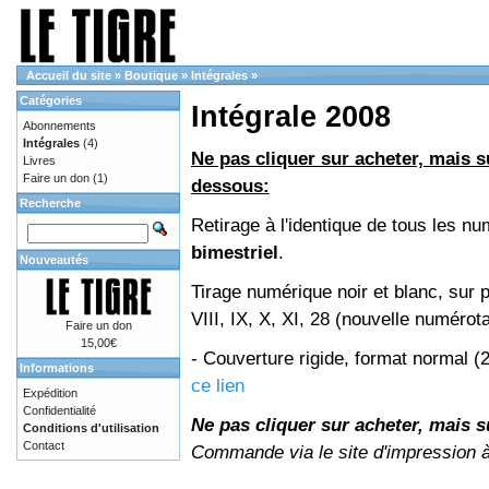
Accueil du site
»
Boutique
»
Intégrales
»
Catégories
Intégrale 2008
Abonnements
Intégrales
(4)
Ne pas cliquer sur acheter, mais su
Livres
Faire un don
(1)
dessous:
Recherche
Retirage à l'identique de tous les 
bimestriel
.
Nouveautés
Tirage numérique noir et blanc, sur 
VIII, IX, X, XI, 28 (nouvelle numérot
Faire un don
15,00€
- Couverture rigide, format normal 
Informations
ce lien
Expédition
Confidentialité
Ne pas cliquer sur acheter, mais su
Conditions d'utilisation
Contact
Commande via le site d'impression 