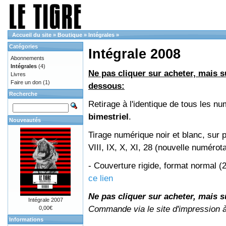
Accueil du site
»
Boutique
»
Intégrales
»
Catégories
Intégrale 2008
Abonnements
Intégrales
(4)
Ne pas cliquer sur acheter, mais su
Livres
Faire un don
(1)
dessous:
Recherche
Retirage à l'identique de tous les 
bimestriel
.
Nouveautés
Tirage numérique noir et blanc, sur 
VIII, IX, X, XI, 28 (nouvelle numérot
- Couverture rigide, format normal 
ce lien
Ne pas cliquer sur acheter, mais su
Intégrale 2007
Commande via le site d'impression 
0,00€
Informations