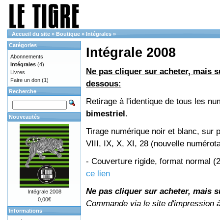
Accueil du site
»
Boutique
»
Intégrales
»
Catégories
Intégrale 2008
Abonnements
Intégrales
(4)
Ne pas cliquer sur acheter, mais su
Livres
Faire un don
(1)
dessous:
Recherche
Retirage à l'identique de tous les 
bimestriel
.
Nouveautés
Tirage numérique noir et blanc, sur 
VIII, IX, X, XI, 28 (nouvelle numérot
- Couverture rigide, format normal 
ce lien
Ne pas cliquer sur acheter, mais su
Intégrale 2008
0,00€
Commande via le site d'impression 
Informations