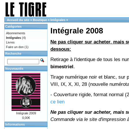
Accueil du site
»
Boutique
»
Intégrales
»
Catégories
Intégrale 2008
Abonnements
Intégrales
(4)
Ne pas cliquer sur acheter, mais su
Livres
Faire un don
(1)
dessous:
Recherche
Retirage à l'identique de tous les 
bimestriel
.
Nouveautés
Tirage numérique noir et blanc, sur 
VIII, IX, X, XI, 28 (nouvelle numérot
- Couverture rigide, format normal 
ce lien
Ne pas cliquer sur acheter, mais su
Intégrale 2009
0,00€
Commande via le site d'impression 
Informations