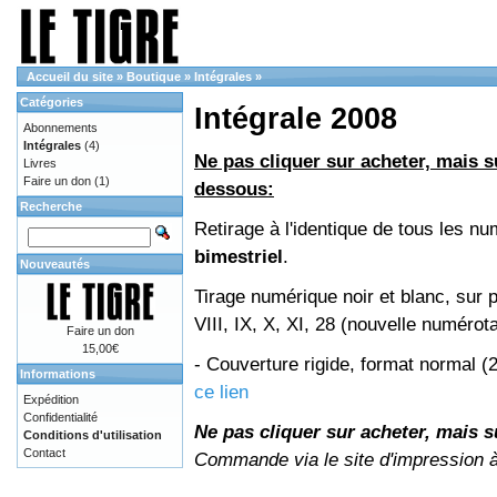
Accueil du site
»
Boutique
»
Intégrales
»
Catégories
Intégrale 2008
Abonnements
Intégrales
(4)
Ne pas cliquer sur acheter, mais su
Livres
Faire un don
(1)
dessous:
Recherche
Retirage à l'identique de tous les 
bimestriel
.
Nouveautés
Tirage numérique noir et blanc, sur 
VIII, IX, X, XI, 28 (nouvelle numérot
Faire un don
15,00€
- Couverture rigide, format normal 
Informations
ce lien
Expédition
Confidentialité
Ne pas cliquer sur acheter, mais su
Conditions d'utilisation
Contact
Commande via le site d'impression 