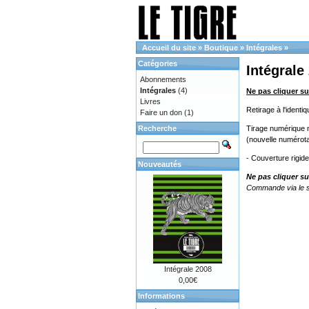
Accueil du site
»
Boutique
»
Intégrales
»
Catégories
Intégrale
Abonnements
Intégrales
(4)
Ne pas cliquer su
Livres
Retirage à l'ident
Faire un don
(1)
Recherche
Tirage numérique no
(nouvelle numérota
- Couverture rigid
Nouveautés
Ne pas cliquer su
Commande via le s
Intégrale 2008
0,00€
Informations