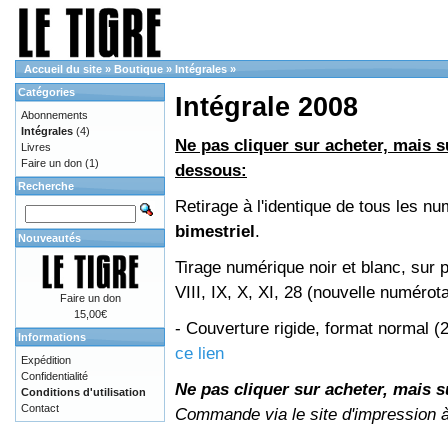
Accueil du site
»
Boutique
»
Intégrales
»
Catégories
Intégrale 2008
Abonnements
Intégrales
(4)
Ne pas cliquer sur acheter, mais su
Livres
Faire un don
(1)
dessous:
Recherche
Retirage à l'identique de tous les 
bimestriel
.
Nouveautés
Tirage numérique noir et blanc, sur 
VIII, IX, X, XI, 28 (nouvelle numérot
Faire un don
15,00€
- Couverture rigide, format normal 
Informations
ce lien
Expédition
Confidentialité
Ne pas cliquer sur acheter, mais su
Conditions d'utilisation
Contact
Commande via le site d'impression 