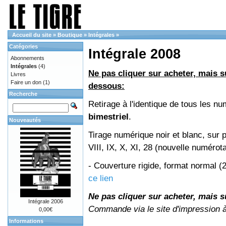
Accueil du site
»
Boutique
»
Intégrales
»
Catégories
Intégrale 2008
Abonnements
Intégrales
(4)
Ne pas cliquer sur acheter, mais su
Livres
Faire un don
(1)
dessous:
Recherche
Retirage à l'identique de tous les 
bimestriel
.
Nouveautés
Tirage numérique noir et blanc, sur 
VIII, IX, X, XI, 28 (nouvelle numérot
- Couverture rigide, format normal 
ce lien
Ne pas cliquer sur acheter, mais su
Intégrale 2006
Commande via le site d'impression 
0,00€
Informations